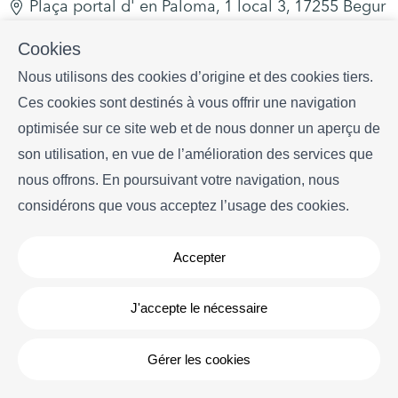
Plaça portal d' en Paloma, 1 local 3, 17255 Begur
+34 628 216 577
Cookies
info
begurrentals.com
Nous utilisons des cookies d’origine et des cookies tiers.
Ces cookies sont destinés à vous offrir une navigation
optimisée sur ce site web et de nous donner un aperçu de
son utilisation, en vue de l’amélioration des services que
nous offrons. En poursuivant votre navigation, nous
considérons que vous acceptez l’usage des cookies.
Copyright © Begur Rentals 2026
- Tous droits réservés
Avis légal
| Politique de cookies
Accepter
J'accepte le nécessaire
Gérer les cookies