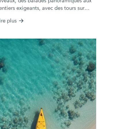
iveaux, des balades panoramiques aux
entiers exigeants, avec des tours sur
esure et des options.
ire plus