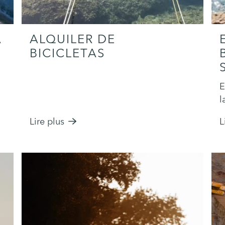
A
ALQUILER DE
BICICLETAS
E
l
Lire plus
L