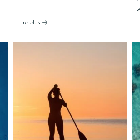
n
s
m
Lire plus
L