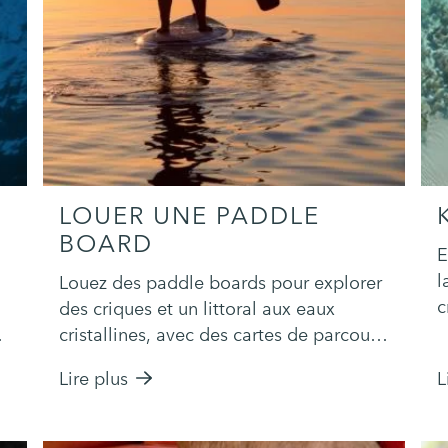
LOUER UNE PADDLE
BOARD
E
l
Louez des paddle boards pour explorer
c
des criques et un littoral aux eaux
s
cristallines, avec des cartes de parcours
locales.
Lire plus
L