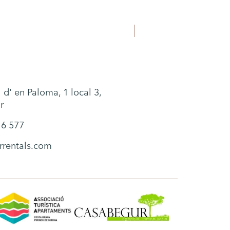
ES
+34 628 216 577
 d' en Paloma, 1 local 3,
r
16 577
rrentals.com