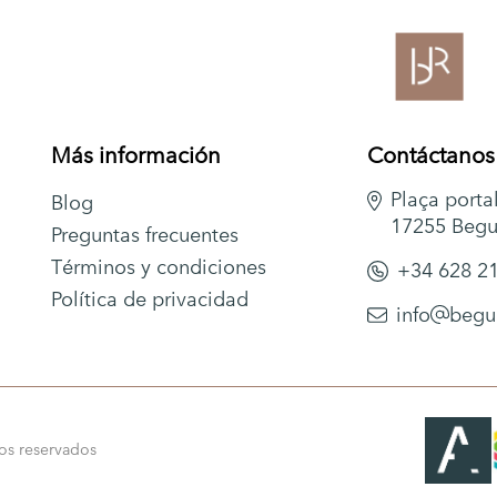
Begur Rentals
Más información
Contáctanos
Plaça portal
Blog
17255 Begu
Preguntas frecuentes
Términos y condiciones
+34 628 2
Política de privacidad
info
begu
os reservados