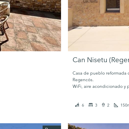
Can Nisetu (Rege
Casa de pueblo reformada c
Regencós.
WiFi, aire acondicionado y p
6
3
2
150