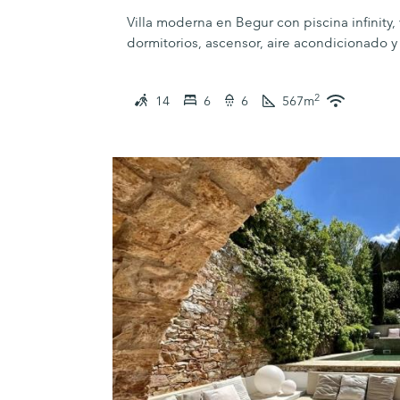
Villa moderna en Begur con piscina infinity,
dormitorios, ascensor, aire acondicionado y 
año.
2
14
6
6
567
m