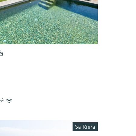
à
2
m
Sa Riera