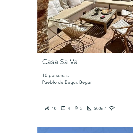
Casa Sa Va
10 personas.
Pueblo de Begur, Begur.
2
10
4
3
500
m