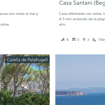
Casa Santani (Beg
bacoa con vistas al mar y
Casa reformada con vistas, te
A 5 min andando de la playa.
calma.
año.
8
5
3
150
Calella de Palafrugell