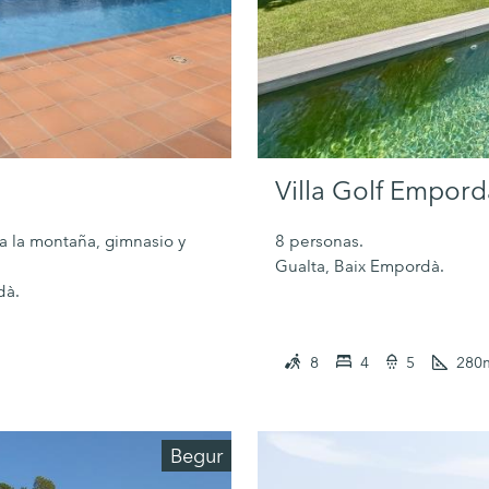
Villa Golf Empord
 a la montaña, gimnasio y
8 personas.
Gualta, Baix Empordà.
dà.
8
4
5
280
Begur