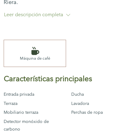
Riera.
Leer descripción completa
El apartamento es de los años 70 pero equipado
con todo lo básico para que no te falte lo
imprescindible durante las vacaciones.
2 dormitorios (1 dormitorio con cama de
Máquina de café
matrimonio y 1 dormitorio con 2 camas
individuales), 1 baño, cocina, 1 terraza, salón-
Características principales
comedor
Entrada privada
Ducha
No wifi
Terraza
Lavadora
Mobiliario terraza
Perchas de ropa
Detector monóxido de
carbono