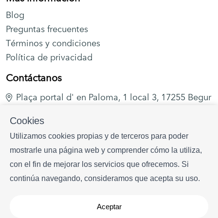
Blog
Preguntas frecuentes
Términos y condiciones
Política de privacidad
Contáctanos
Plaça portal d' en Paloma, 1 local 3, 17255 Begur
+34 628 216 577
Cookies
info
begurrentals.com
Utilizamos cookies propias y de terceros para poder
mostrarle una página web y comprender cómo la utiliza,
con el fin de mejorar los servicios que ofrecemos. Si
continúa navegando, consideramos que acepta su uso.
Aceptar
Copyright © Begur Rentals 2026
- Todos los derechos