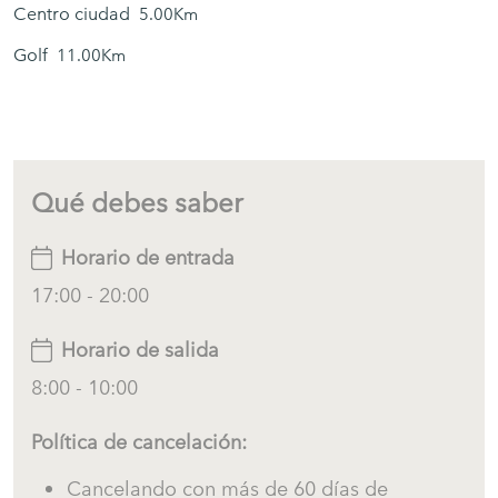
Centro ciudad
5.00Km
✔ Vistas al campo
✔ Piscina privada
Golf
11.00Km
✔ Gran terraza
✔ Zona de barbacoa
✔ Zona de comedor exterior
✔ Aparcamiento en la calle
Qué debes saber
✔ 4 dormitorios
✔ 3 baños
Horario de entrada
✔ Jardín mediterráneo
17:00 - 20:00
✔ WiFi (ideal para teletrabajo)
✔ Cocina abierta y salón
Horario de salida
✔ Cocina totalmente equipada
8:00 - 10:00
✔ Lavadora
Política de cancelación:
✔ Vacaciones familiares en la Costa Brava
✔ Vacaciones en grupo en la Costa Brava
Cancelando con más de 60 días de