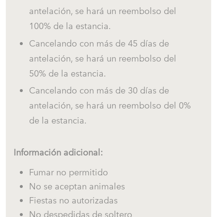
✔ Vacaciones ciclistas en la Costa Brava
antelación, se hará un reembolso del
✔ Vacaciones de golf en villa en la Costa Brava
100% de la estancia.
Cancelando con más de 45 días de
antelación, se hará un reembolso del
Información sobre aparcamiento
50% de la estancia.
Aparcamiento privado disponible en la villa para 2
Cancelando con más de 30 días de
coches.
antelación, se hará un reembolso del 0%
de la estancia.
Mascotas
Información adicional:
Se admiten mascotas con consentimiento previo.
Fumar no permitido
Por favor, contacte con nosotros en Begur Rentals
No se aceptan animales
antes de realizar su reserva o antes de su llegada
Fiestas no autorizadas
para confirmarlo.
No despedidas de soltero