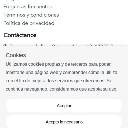
más inmersiva, también podemos organizar
Preguntas frecuentes
excursiones de paddle surf guiadas por expertos
Términos y condiciones
locales de confianza.
Política de privacidad
Contáctanos
Begur no es solo un destino de verano —
Plaça portal d' en Paloma, 1 local 3, 17255 Begur
en temporada media y baja puede
disfrutar de:
Cookies
+34 628 216 577
Utilizamos cookies propias y de terceros para poder
✔ Clima templado y soleado
info
begurrentals.com
mostrarle una página web y comprender cómo la utiliza,
✔ Playas tranquilas
con el fin de mejorar los servicios que ofrecemos. Si
✔ Restaurantes y tiendas locales abiertos
continúa navegando, consideramos que acepta su uso.
✔ Senderos costeros (Camí de Ronda)
✔ Rutas ciclistas
Aceptar
✔ Golf en campos premiados de la zona
Copyright © Begur Rentals 2026
- Todos los derechos
✔ Gastronomía local y experiencias auténticas
Acepto lo necesario
reservados
✔ A aproximadamente 1h30 de Barcelona — ideal