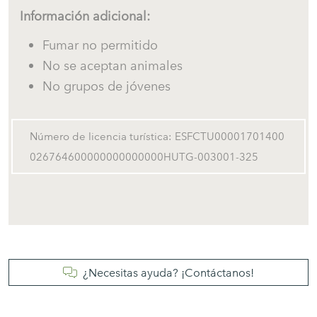
✔ Vistas al mar
Información adicional:
✔ Vistas a la playa
Fumar no permitido
✔ A poca distancia de la playa
No se aceptan animales
✔ A poca distancia de restaurantes
No grupos de jóvenes
✔ Barbacoa
✔ 3 dormitorios
Número de licencia turística: ESFCTU00001701400
✔ 2 baños completos
026764600000000000000HUTG-003001-325
✔ Amplia terraza con vistas panorámicas al mar
✔ Zona de comedor exterior
✔ WiFi (ideal para teletrabajo)
✔ Cocina moderna totalmente equipada
✔ Ideal para vacaciones familiares en la Costa Brava
✔ Perfecta para grupos
¿Necesitas ayuda? ¡Contáctanos!
✔ Ideal para ciclismo en la Costa Brava
✔ Vacaciones de golf en la Costa Brava