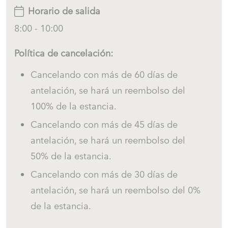
Horario de salida
Los restaurantes locales y un pequeño supermercado se
8:00 - 10:00
encuentran a solo 200 metros de la casa, permitiendo
disfrutar del estilo de vida relajado del pueblo sin
Política de cancelación:
necesidad de desplazarse. El centro histórico de Begur
Cancelando con más de 60 días de
está a solo 4 km, accesible fácilmente en coche o autobús.
antelación, se hará un reembolso del
Allí podrás descubrir tiendas con encanto, cafeterías
100% de la estancia.
animadas, restaurantes y el ambiente auténtico de uno de
los pueblos más bonitos de la Costa Brava.
Cancelando con más de 45 días de
antelación, se hará un reembolso del
Con su ubicación inmejorable junto al mar y su encanto
50% de la estancia.
mediterráneo tradicional, Villa del Mar ofrece una
Cancelando con más de 30 días de
experiencia única en Sa Tuna, Begur.
antelación, se hará un reembolso del 0%
¿Qué hace especial esta villa?
de la estancia.
✔ Casa adosada