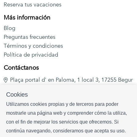
mapas detallados de rutas y zonas escondidas. También
Reserva tus vacaciones
organizamos excursiones guiadas con expertos locales.
Más información
Servicios de concierge y
Blog
actividades locales
Preguntas frecuentes
Términos y condiciones
✔ Chef privado
Política de privacidad
✔ Catas de vino y experiencias gastronómicas
Contáctanos
✔ Organización de golf
✔ Alquiler de barcos
Plaça portal d' en Paloma, 1 local 3, 17255 Begur
✔ Servicios de bienestar y belleza
+34 628 216 577
✔ Actividades exclusivas a medida
Cookies
info
begurrentals.com
Utilizamos cookies propias y de terceros para poder
Begur – Destino todo el año
mostrarle una página web y comprender cómo la utiliza,
con el fin de mejorar los servicios que ofrecemos. Si
✔ Clima suave y soleado
continúa navegando, consideramos que acepta su uso.
✔ Playas tranquilas