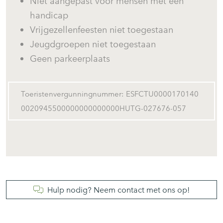
Niet aangepast voor mensen met een
handicap
Wat maakt deze Appartement
Vrijgezellenfeesten niet toegestaan
bijzonder:
Jeugdgroepen niet toegestaan
Geen parkeerplaats
✔ Appartement in Begur
✔ Gemeenschappelijk zwembad
✔ Barbecue
Toeristenvergunningnummer: ESFCTU0000170140
✔ 3 slaapkamers
0020945500000000000000HUTG-027676-057
✔ 1 badkamer
✔ Tuin
✔ WiFi (ideaal voor werken op afstand)
✔ Ventilatoren
✔ Op 20 minuten van het strand van Sa Riera
Hulp nodig? Neem contact met ons op!
✔ Volledig uitgeruste keuken
✔ Gezinsvakanties in Begur
✔ Groepsvakanties in Begur