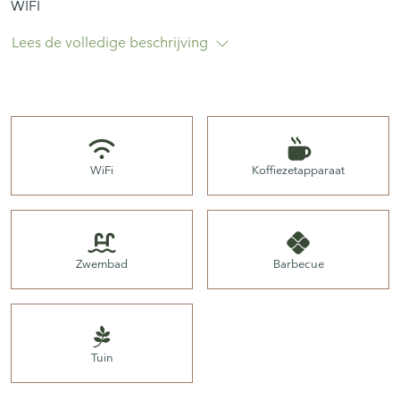
WIFI
Lees de volledige beschrijving
Kenmerken van de Appartement
WiFi
Koffiezetapparaat
Gelegen in een rustige woonwijk nabij het charmante
dorp Begur, combineert deze ruime mediterrane villa
privacy, karakter en een ontspannen binnen-buitenleven.
Iets hoger gelegen aan een rustige straat leidt een
Zwembad
Barbecue
afgesloten toegang tot het pand, wat meteen een gevoel
van privacy creëert en tegelijk een open uitzicht biedt op
de bergen en het omliggende natuurlijke landschap.
Tuin
Ontworpen om optimaal gebruik te maken van zowel
comfort als uitzicht, biedt het huis royale ruimtes voor