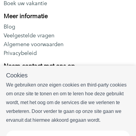
Boek uw vakantie
Huisdieren zijn in geen geval toegestaan.
Meer informatie
Blog
Veelgestelde vragen
Algemene voorwaarden
Conciërgeservices en lokale
Privacybeleid
activiteiten om van te genieten
Neem contact met ons op
tijdens uw verblijf:
Cookies
Plaça portal d' en Paloma, 1 local 3, 17255 Begur
We gebruiken onze eigen cookies en third-party cookies
✔ Privéchef-services
+34 628 216 577
om onze site te tonen en om te leren hoe deze gebruikt
✔ Wijnproeverijen en gastronomische ervaringen
info
begurrentals.com
wordt, met het oog om de services die we verlenen te
✔ Organisatie van golf
verbeteren. Door verder te gaan op onze site gaan we
✔ Bootverhuur
ervanuit dat hiermee akkoord gegaan wordt.
✔ Wellness- en schoonheidsdiensten
✔ Exclusieve activiteiten op maat