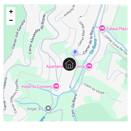
natuurlijke ventilatie om tijdens de warmere maanden een
+
aangename temperatuur te behouden.
−
Tuin en zwembad
De echte essentie van het pand ligt buiten. Een grote, licht
wilde mediterrane tuin omringt het appartement en biedt
uitzicht op het bos en een zeer rustige omgeving.
Volgroeide bomen en natuurlijke begroeiing zorgen voor
een gevoel van rust en privacy, ideaal om los te komen
van het dagelijkse tempo.
Het gemeenschappelijke zwembad, bereikbaar via enkele