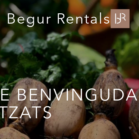
Begur Rentals
DE BENVINGUDA
TZATS