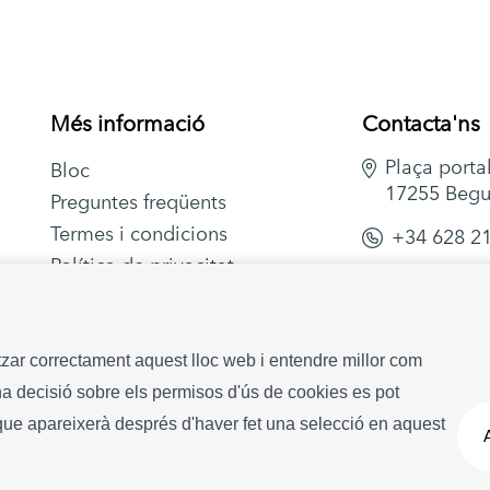
Més informació
Contacta'ns
Plaça portal
Bloc
17255 Begu
Preguntes freqüents
Termes i condicions
+34 628 2
Política de privacitat
info
begu
itzar correctament aquest lloc web i entendre millor com
 Una decisió sobre els permisos d'ús de cookies es pot
ervats
que apareixerà després d'haver fet una selecció en aquest