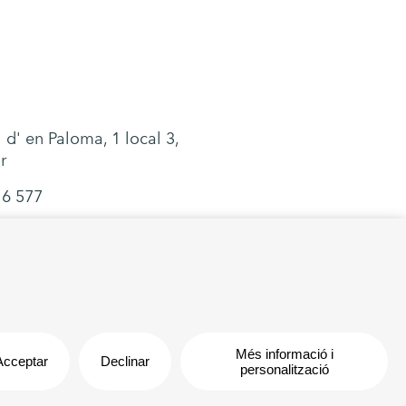
 d' en Paloma, 1 local 3,
r
16 577
rrentals.com
Avís legal
| Política de cookies
Més informació i
Acceptar
Declinar
personalització