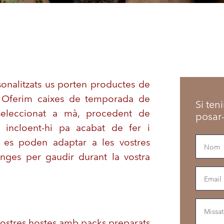
onalitzats us porten productes de
a. Oferim caixes de temporada de
Si ten
seleccionat a mà, procedent de
posar
, incloent-hi pa acabat de fer i
s es poden adaptar a les vostres
enges per gaudir durant la vostra
nostres hostes amb packs preparats