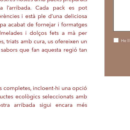
 a l’arribada. Cada pack es pot
erències i està ple d’una deliciosa
 pa acabat de fornejar i formatges
elmelades i dolços fets a mà per
, triats amb cura, us ofereixen un
He ll
s sabors que fan aquesta regió tan
s completes, incloent-hi una opció
ductes ecològics seleccionats amb
stra arribada sigui encara més